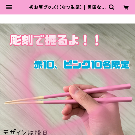
初お箸グッズ！【なつ生誕】 | 黒田なつ
♡可愛くなるため努力中店