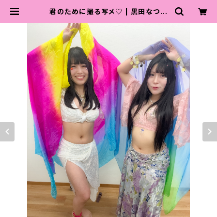
君のために撮る写メ♡ | 黒田なつ♡
可愛くなるため努力中店