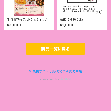
手持ち花火ラストかも？オフ会
動画15秒送ります♡
¥3,000
¥1,000
商品一覧に戻る
© 黒田なつ♡可愛くなるため努力中店
Powered by