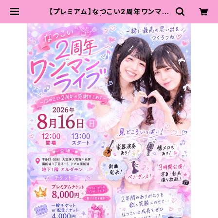
【プレミアム】なつこい2周年ワンマン
ライブチケット | 黒田なつ♡可愛くな
るため努力中店