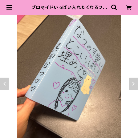
ブロマイドいっぱい入れたくなるファ
イル | 黒田なつ♡可愛くなるため努
力中店