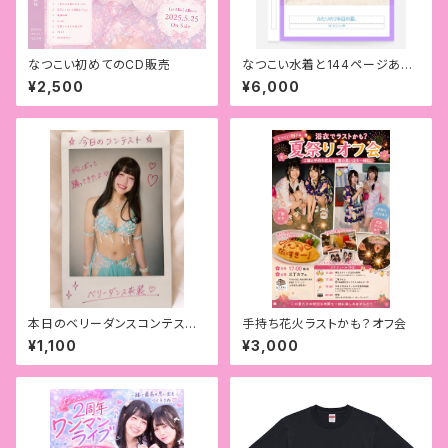
なつこい初めてのCD販売
なつこい水着と144ページある
ドキドキ写真集
¥2,500
¥6,000
本日のベリーダンスコンテストラ
手持ち花火ラストかも？オフ会
ンチェキ
¥1,100
¥3,000