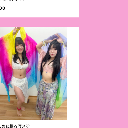
00
ために撮る写メ♡