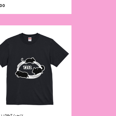
000
い2thTシャツ