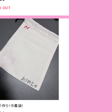
D OUT
手作り！巾着袋！